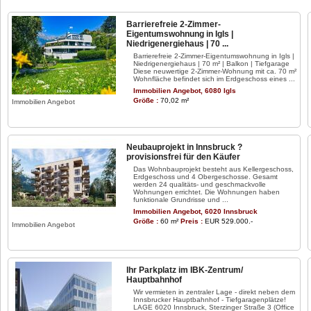
Barrierefreie 2-Zimmer-
Eigentumswohnung in Igls |
Niedrigenergiehaus | 70 ...
Barrierefreie 2-Zimmer-Eigentumswohnung in Igls |
Niedrigenergiehaus | 70 m² | Balkon | Tiefgarage
Diese neuwertige 2-Zimmer-Wohnung mit ca. 70 m²
Wohnfläche befindet sich im Erdgeschoss eines ...
Immobilien Angebot, 6080 Igls
Größe :
70,02 m²
Immobilien Angebot
Neubauprojekt in Innsbruck ?
provisionsfrei für den Käufer
Das Wohnbauprojekt besteht aus Kellergeschoss,
Erdgeschoss und 4 Obergeschosse. Gesamt
werden 24 qualitäts- und geschmackvolle
Wohnungen errichtet. Die Wohnungen haben
funktionale Grundrisse und ...
Immobilien Angebot, 6020 Innsbruck
Größe :
60 m²
Preis :
EUR 529.000.-
Immobilien Angebot
Ihr Parkplatz im IBK-Zentrum/
Hauptbahnhof
Wir vermieten in zentraler Lage - direkt neben dem
Innsbrucker Hauptbahnhof - Tiefgaragenplätze!
LAGE 6020 Innsbruck, Sterzinger Straße 3 (Office