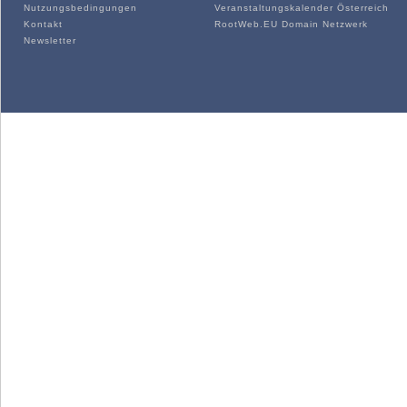
Nutzungsbedingungen
Veranstaltungskalender Österreich
Kontakt
RootWeb.EU Domain Netzwerk
Newsletter