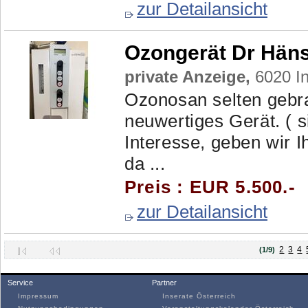
zur Detailansicht
Ozongerät Dr Häns
private Anzeige,
6020 In
Ozonosan selten gebr
neuwertiges Gerät. ( s
Interesse, geben wir I
da ...
Preis : EUR 5.500.-
zur Detailansicht
2
3
4
(1/9)
Service
Partner
Impressum
Inserate Österreich