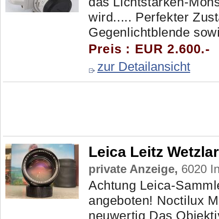
das Lichtstärken-Mons
wird..... Perfekter Zus
Gegenlichtblende sow
Preis : EUR 2.600.-
zur Detailansicht
Leica Leitz Wetzla
private Anzeige,
6020 In
Achtung Leica-Sammle
angeboten! Noctilux 
neuwertig Das Objekti