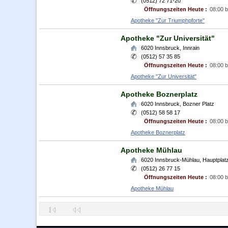
(0512) 72 71-20
Öffnungszeiten Heute :
08:00 b
Apotheke "Zur Triumphpforte"
Apotheke "Zur Universität"
6020
Innsbruck
,
Innrain
(0512) 57 35 85
Öffnungszeiten Heute :
08:00 b
Apotheke "Zur Universität"
Apotheke Boznerplatz
6020
Innsbruck
,
Bozner Platz
(0512) 58 58 17
Öffnungszeiten Heute :
08:00 b
Apotheke Boznerplatz
Apotheke Mühlau
6020
Innsbruck-Mühlau
,
Hauptplat
(0512) 26 77 15
Öffnungszeiten Heute :
08:00 b
Apotheke Mühlau