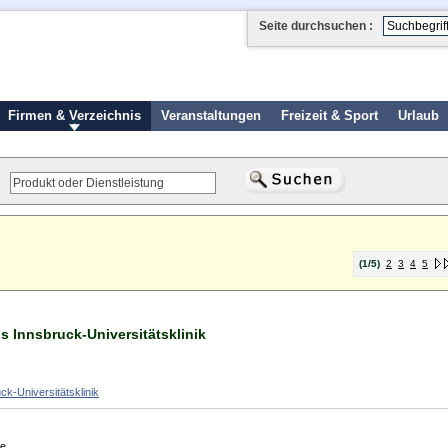
Seite durchsuchen :
Firmen & Verzeichnis
Veranstaltungen
Freizeit & Sport
Urlaub
(1/5)
2
3
4
5
s Innsbruck-Universitätsklinik
ck-Universitätsklinik
ße