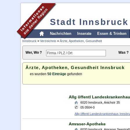
Stadt Innsbruck
Nachrichten
Inserate
Essen & Trinken
Innsbruck
»
Verzeichnis
»
Ärzte, Apotheken, Gesundheit
Wer, Wo ?
Was ?
Ärzte, Apotheken, Gesundheit Innsbruck
es wurden
50 Einträge
gefunden
Allg öffentl Landeskrankenhau
6020
Innsbruck
,
Anichstr 35
05 0504-0
Allg öffentl Landeskrankenhaus Innsbru
Amraser-Apotheke
6020
Innsbruck
,
Amraser Seestra