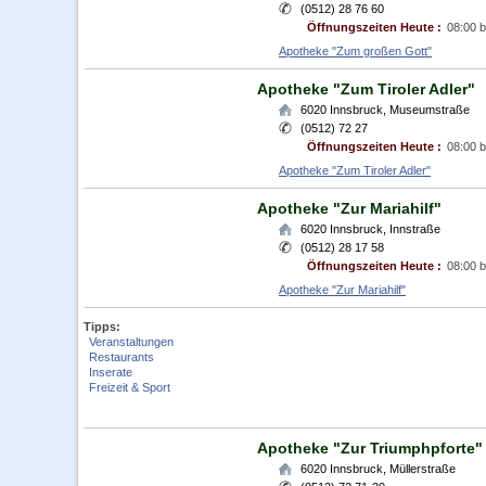
(0512) 28 76 60
Öffnungszeiten Heute :
08:00 b
Apotheke "Zum großen Gott"
Apotheke "Zum Tiroler Adler"
6020
Innsbruck
,
Museumstraße
(0512) 72 27
Öffnungszeiten Heute :
08:00 b
Apotheke "Zum Tiroler Adler"
Apotheke "Zur Mariahilf"
6020
Innsbruck
,
Innstraße
(0512) 28 17 58
Öffnungszeiten Heute :
08:00 b
Apotheke "Zur Mariahilf"
Tipps:
Veranstaltungen
Restaurants
Inserate
Freizeit & Sport
Apotheke "Zur Triumphpforte"
6020
Innsbruck
,
Müllerstraße