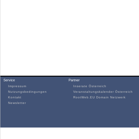
Service
Partner
Impressum
Inserate Österreich
Nutzungsbedingungen
Veranstaltungskalender Österreich
Kontakt
RootWeb.EU Domain Netzwerk
Newsletter