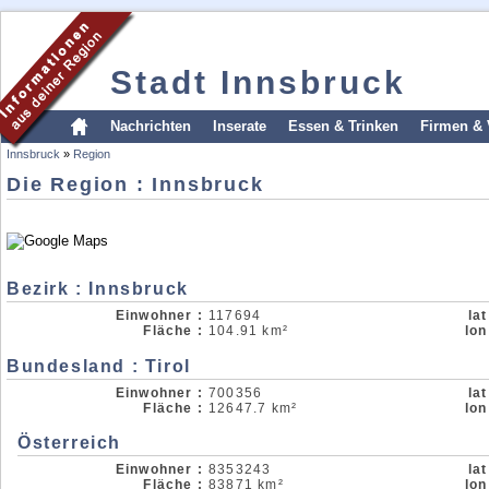
Stadt Innsbruck
Nachrichten
Inserate
Essen & Trinken
Firmen & 
Innsbruck
»
Region
Die Region : Innsbruck
Bezirk : Innsbruck
Einwohner :
117694
lat
Fläche :
104.91 km²
lon
Bundesland : Tirol
Einwohner :
700356
lat
Fläche :
12647.7 km²
lon
Österreich
Einwohner :
8353243
lat
Fläche :
83871 km²
lon