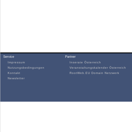
Service
Partner
Impressum
Inserate Österreich
Nutzungsbedingungen
Veranstaltungskalender Österreich
Kontakt
RootWeb.EU Domain Netzwerk
Newsletter