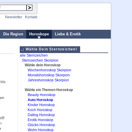
Newsletter
Kontakt
Die Region
Horoskope
Liebe & Erotik
Wähle Dein Sternzeichen!
alle Sternzeichen
Sternzeichen Skorpion
Wähle dein Horoskop
Wochenhoroskop Skorpion
Monatshoroskop Skorpion
Jahreshoroskop Skorpion
riös
Wähle ein Themen Horoskop
Beauty Horoskop
hen
Auto Horoskop
Kinder Horoskop
Koch Horoskop
Dating Horoskop
iff
Erotik Horoskop
n
Glücks Horoskop
r
Wohn Horoskop